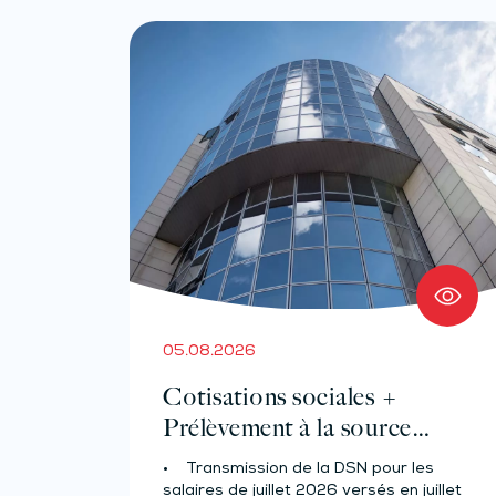
05.08.2026
Cotisations sociales +
Prélèvement à la source
pour les salariés et assimilés
• Transmission de la DSN pour les
(effectif d’au moins 50
salaires de juillet 2026 versés en juillet