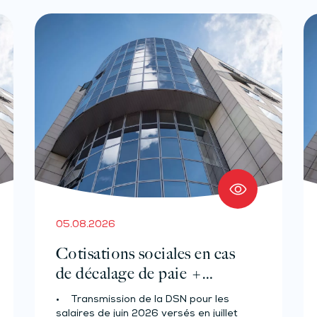
05.08.2026
Cotisations sociales en cas
de décalage de paie +
Prélèvement à la source des
• Transmission de la DSN pour les
salariés et assimilés (effectif
salaires de juin 2026 versés en juillet