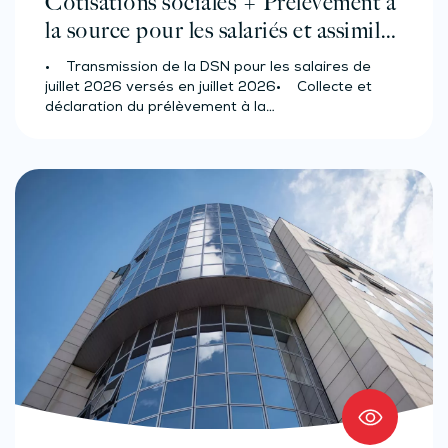
Cotisations sociales + Prélèvement à
la source pour les salariés et assimilés
(effectif d’au moins 50 salariés)
• Transmission de la DSN pour les salaires de
juillet 2026 versés en juillet 2026• Collecte et
déclaration du prélèvement à la…