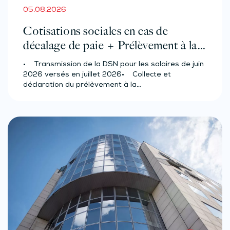
05.08.2026
Cotisations sociales en cas de
décalage de paie + Prélèvement à la
source des salariés et assimilés
• Transmission de la DSN pour les salaires de juin
(effectif d’au moins 50 salariés)
2026 versés en juillet 2026• Collecte et
déclaration du prélèvement à la…