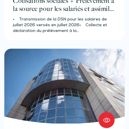
Cotisations sociales + Prélèvement à
la source pour les salariés et assimilés
(effectif d’au moins 50 salariés)
• Transmission de la DSN pour les salaires de
juillet 2026 versés en juillet 2026• Collecte et
déclaration du prélèvement à la…