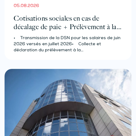
05.08.2026
Cotisations sociales en cas de
décalage de paie + Prélèvement à la
source des salariés et assimilés
• Transmission de la DSN pour les salaires de juin
(effectif d’au moins 50 salariés)
2026 versés en juillet 2026• Collecte et
déclaration du prélèvement à la…