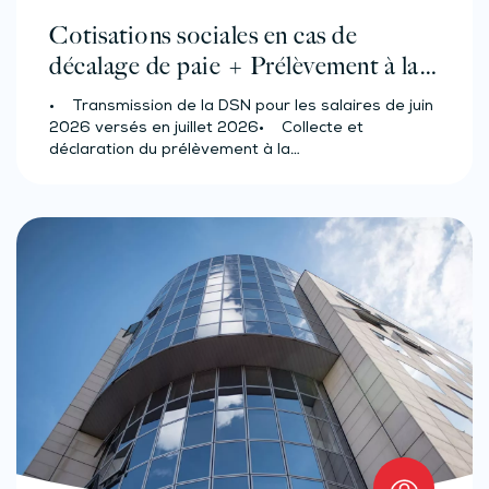
Cotisations sociales en cas de
décalage de paie + Prélèvement à la
source des salariés et assimilés
• Transmission de la DSN pour les salaires de juin
(effectif d’au moins 50 salariés)
2026 versés en juillet 2026• Collecte et
déclaration du prélèvement à la…