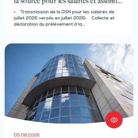
la source pour les salariés et assimilés
(effectif d’au moins 50 salariés)
• Transmission de la DSN pour les salaires de
juillet 2026 versés en juillet 2026• Collecte et
déclaration du prélèvement à la…
05.08.2026