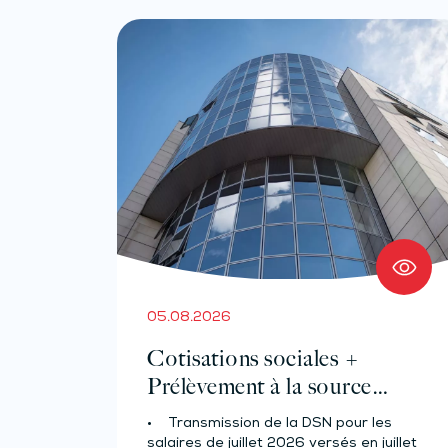
05.08.2026
Cotisations sociales +
Prélèvement à la source
pour les salariés et assimilés
• Transmission de la DSN pour les
(effectif d’au moins 50
salaires de juillet 2026 versés en juillet