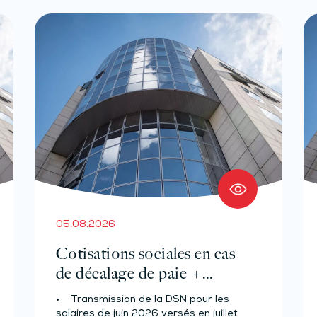
05.08.2026
Cotisations sociales en cas
de décalage de paie +
Prélèvement à la source des
• Transmission de la DSN pour les
salariés et assimilés (effectif
salaires de juin 2026 versés en juillet