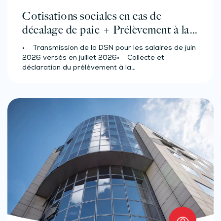
Cotisations sociales en cas de
décalage de paie + Prélèvement à la
source des salariés et assimilés
• Transmission de la DSN pour les salaires de juin
(effectif d’au moins 50 salariés)
2026 versés en juillet 2026• Collecte et
déclaration du prélèvement à la…