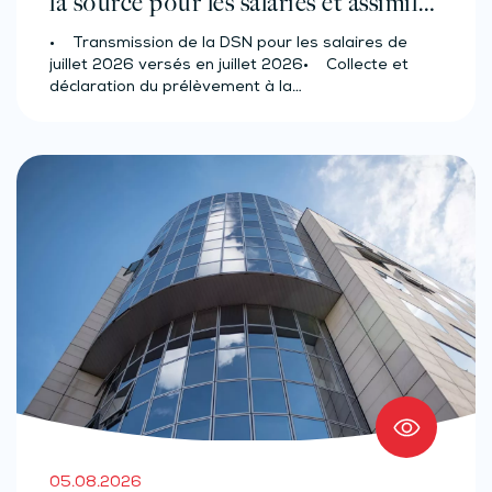
la source pour les salariés et assimilés
(effectif d’au moins 50 salariés)
• Transmission de la DSN pour les salaires de
juillet 2026 versés en juillet 2026• Collecte et
déclaration du prélèvement à la…
05.08.2026