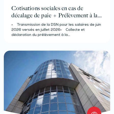
Cotisations sociales en cas de
décalage de paie + Prélèvement à la
source des salariés et assimilés
• Transmission de la DSN pour les salaires de juin
(effectif d’au moins 50 salariés)
2026 versés en juillet 2026• Collecte et
déclaration du prélèvement à la…