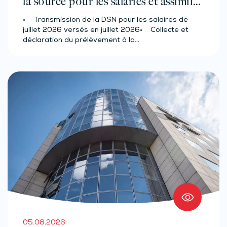
la source pour les salariés et assimilés
(effectif d’au moins 50 salariés)
• Transmission de la DSN pour les salaires de
juillet 2026 versés en juillet 2026• Collecte et
déclaration du prélèvement à la…
05.08.2026