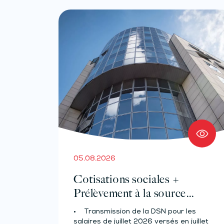
05.08.2026
Cotisations sociales +
Prélèvement à la source
pour les salariés et assimilés
• Transmission de la DSN pour les
(effectif d’au moins 50
salaires de juillet 2026 versés en juillet