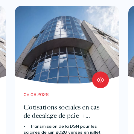
05.08.2026
Cotisations sociales en cas
de décalage de paie +
Prélèvement à la source des
• Transmission de la DSN pour les
salariés et assimilés (effectif
salaires de juin 2026 versés en juillet