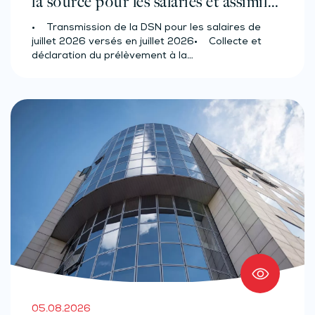
la source pour les salariés et assimilés
(effectif d’au moins 50 salariés)
• Transmission de la DSN pour les salaires de
juillet 2026 versés en juillet 2026• Collecte et
déclaration du prélèvement à la…
05.08.2026