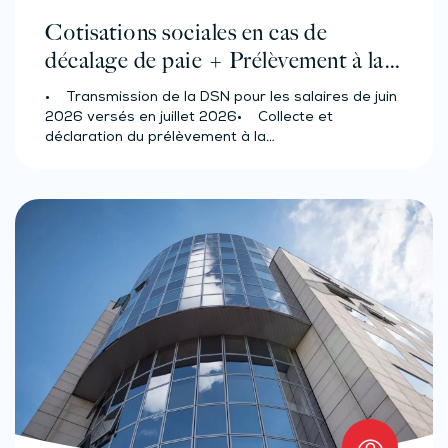
Cotisations sociales en cas de
décalage de paie + Prélèvement à la
source des salariés et assimilés
• Transmission de la DSN pour les salaires de juin
(effectif d’au moins 50 salariés)
2026 versés en juillet 2026• Collecte et
déclaration du prélèvement à la…