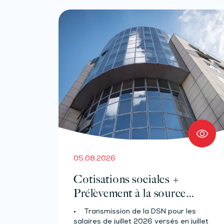
05.08.2026
Cotisations sociales +
Prélèvement à la source
pour les salariés et assimilés
• Transmission de la DSN pour les
(effectif d’au moins 50
salaires de juillet 2026 versés en juillet