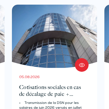
05.08.2026
Cotisations sociales en cas
de décalage de paie +
Prélèvement à la source des
• Transmission de la DSN pour les
salariés et assimilés (effectif
salaires de juin 2026 versés en juillet