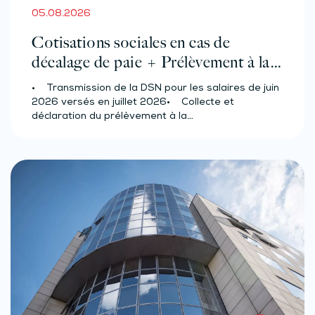
05.08.2026
Cotisations sociales en cas de
décalage de paie + Prélèvement à la
source des salariés et assimilés
• Transmission de la DSN pour les salaires de juin
(effectif d’au moins 50 salariés)
2026 versés en juillet 2026• Collecte et
déclaration du prélèvement à la…