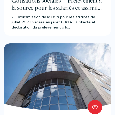
Cotisations sociales + Prélèvement à
la source pour les salariés et assimilés
(effectif d’au moins 50 salariés)
• Transmission de la DSN pour les salaires de
juillet 2026 versés en juillet 2026• Collecte et
déclaration du prélèvement à la…