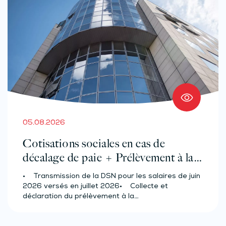
05.08.2026
Cotisations sociales en cas de
décalage de paie + Prélèvement à la
source des salariés et assimilés
• Transmission de la DSN pour les salaires de juin
(effectif d’au moins 50 salariés)
2026 versés en juillet 2026• Collecte et
déclaration du prélèvement à la…