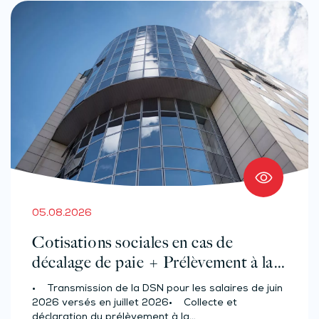
05.08.2026
Cotisations sociales en cas de
décalage de paie + Prélèvement à la
source des salariés et assimilés
• Transmission de la DSN pour les salaires de juin
(effectif d’au moins 50 salariés)
2026 versés en juillet 2026• Collecte et
déclaration du prélèvement à la…