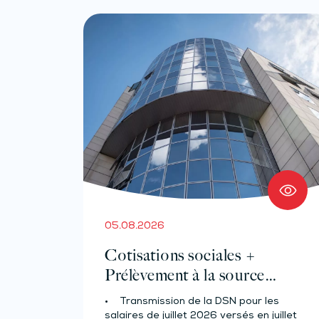
05.08.2026
Cotisations sociales +
Prélèvement à la source
pour les salariés et assimilés
• Transmission de la DSN pour les
(effectif d’au moins 50
salaires de juillet 2026 versés en juillet