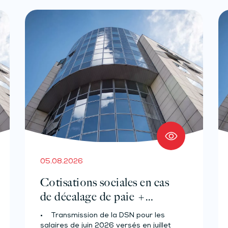
05.08.2026
Cotisations sociales en cas
de décalage de paie +
Prélèvement à la source des
• Transmission de la DSN pour les
salariés et assimilés (effectif
salaires de juin 2026 versés en juillet