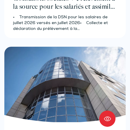
la source pour les salariés et assimilés
(effectif d’au moins 50 salariés)
• Transmission de la DSN pour les salaires de
juillet 2026 versés en juillet 2026• Collecte et
déclaration du prélèvement à la…