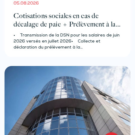
05.08.2026
Cotisations sociales en cas de
décalage de paie + Prélèvement à la
source des salariés et assimilés
• Transmission de la DSN pour les salaires de juin
(effectif d’au moins 50 salariés)
2026 versés en juillet 2026• Collecte et
déclaration du prélèvement à la…