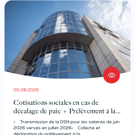
05.08.2026
Cotisations sociales en cas de
décalage de paie + Prélèvement à la
source des salariés et assimilés
• Transmission de la DSN pour les salaires de juin
(effectif d’au moins 50 salariés)
2026 versés en juillet 2026• Collecte et
déclaration du prélèvement à la…