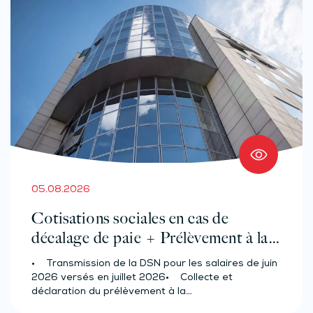
05.08.2026
Cotisations sociales en cas de
décalage de paie + Prélèvement à la
source des salariés et assimilés
• Transmission de la DSN pour les salaires de juin
(effectif d’au moins 50 salariés)
2026 versés en juillet 2026• Collecte et
déclaration du prélèvement à la…