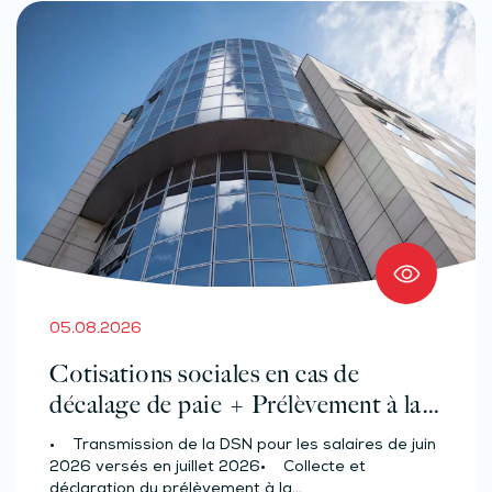
05.08.2026
Cotisations sociales en cas de
décalage de paie + Prélèvement à la
source des salariés et assimilés
• Transmission de la DSN pour les salaires de juin
(effectif d’au moins 50 salariés)
2026 versés en juillet 2026• Collecte et
déclaration du prélèvement à la…