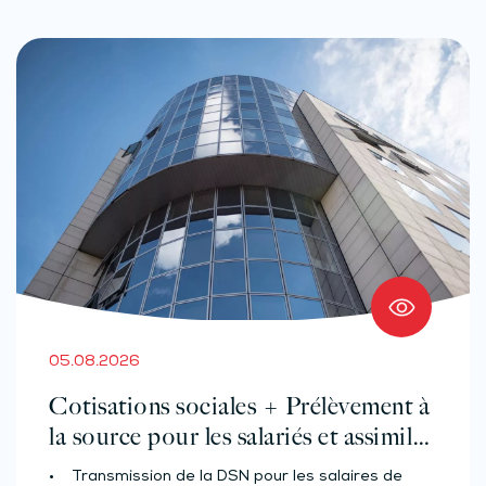
05.08.2026
Cotisations sociales + Prélèvement à
la source pour les salariés et assimilés
(effectif d’au moins 50 salariés)
• Transmission de la DSN pour les salaires de