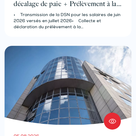
décalage de paie + Prélèvement à la
source des salariés et assimilés
• Transmission de la DSN pour les salaires de juin
(effectif d’au moins 50 salariés)
2026 versés en juillet 2026• Collecte et
déclaration du prélèvement à la…