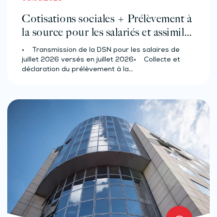
Cotisations sociales + Prélèvement à
la source pour les salariés et assimilés
(effectif d’au moins 50 salariés)
• Transmission de la DSN pour les salaires de
juillet 2026 versés en juillet 2026• Collecte et
déclaration du prélèvement à la…