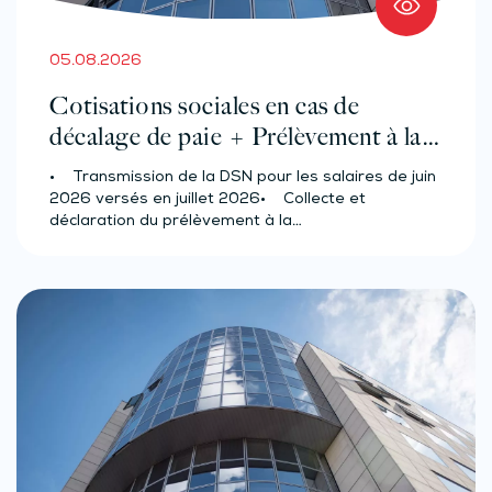
05.08.2026
Cotisations sociales en cas de
décalage de paie + Prélèvement à la
source des salariés et assimilés
• Transmission de la DSN pour les salaires de juin
(effectif d’au moins 50 salariés)
2026 versés en juillet 2026• Collecte et
déclaration du prélèvement à la…