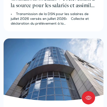
la source pour les salariés et assimilés
(effectif d’au moins 50 salariés)
• Transmission de la DSN pour les salaires de
juillet 2026 versés en juillet 2026• Collecte et
déclaration du prélèvement à la…