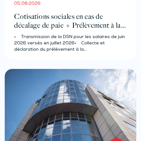
05.08.2026
Cotisations sociales en cas de
décalage de paie + Prélèvement à la
source des salariés et assimilés
• Transmission de la DSN pour les salaires de juin
(effectif d’au moins 50 salariés)
2026 versés en juillet 2026• Collecte et
déclaration du prélèvement à la…