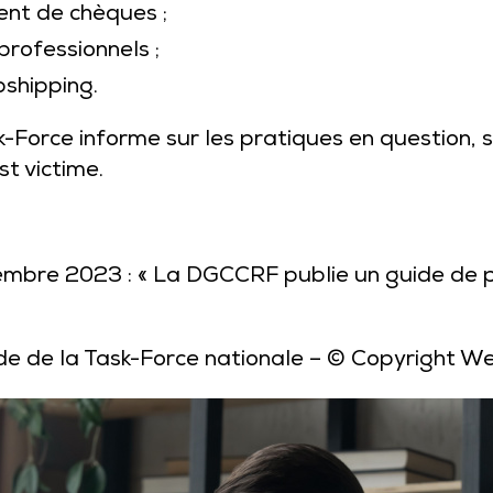
ent de chèques ;
professionnels ;
pshipping.
-Force informe sur les pratiques en question, s
st victime.
embre 2023 : « La DGCCRF publie un guide de p
de de la Task-Force nationale
– © Copyright W