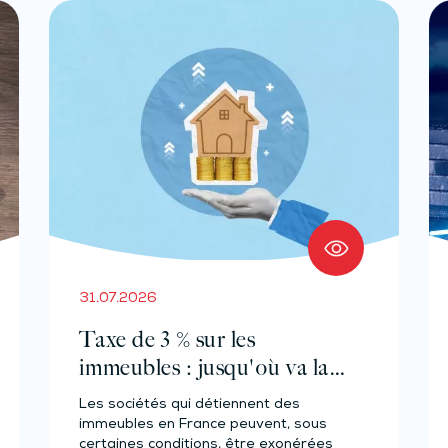
31.07.2026
Taxe de 3 % sur les
immeubles : jusqu'où va la
tolérance de
Les sociétés qui détiennent des
l'administration ?
immeubles en France peuvent, sous
certaines conditions, être exonérées