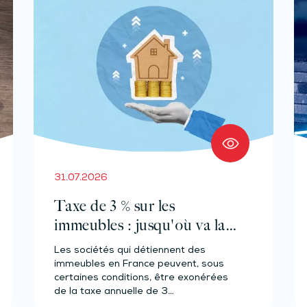
31.07.2026
Taxe de 3 % sur les
immeubles : jusqu'où va la
tolérance de
Les sociétés qui détiennent des
l'administration ?
immeubles en France peuvent, sous
certaines conditions, être exonérées
de la taxe annuelle de 3…