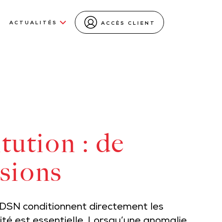
ACTUALITÉS
ACCÈS CLIENT
ution : de
isions
DSN conditionnent directement les
ilité est essentielle. Lorsqu’une anomalie