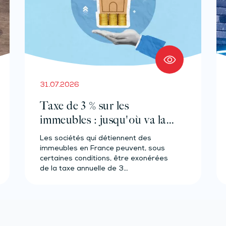
31.07.2026
Taxe de 3 % sur les
immeubles : jusqu'où va la
tolérance de
Les sociétés qui détiennent des
l'administration ?
immeubles en France peuvent, sous
certaines conditions, être exonérées
de la taxe annuelle de 3…