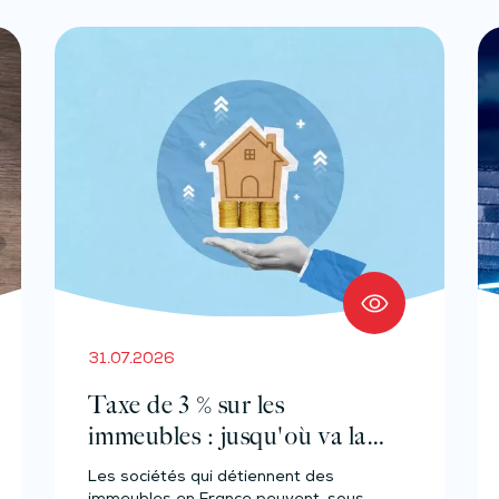
31.07.2026
Taxe de 3 % sur les
immeubles : jusqu'où va la
tolérance de
Les sociétés qui détiennent des
l'administration ?