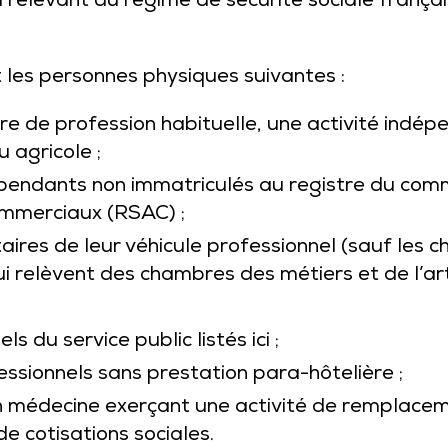
 relevant du régime de sécurité sociale français
 les personnes physiques suivantes :
tre de profession habituelle, une activité ind
 agricole ;
épendants non immatriculés au registre du com
ommerciaux (RSAC) ;
aires de leur véhicule professionnel (sauf les c
i relèvent des chambres des métiers et de l’ar
ls du service public listés
ici
;
ssionnels sans prestation para-hôtelière ;
n médecine exerçant une activité de remplacem
de cotisations sociales.