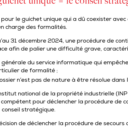
chet unique = le conseil stratég
ur le guichet unique qui a dû coexister avec 
 en charge des formalités.
squ’au 31 décembre 2024, une procédure de cont
e afin de palier une difficulté grave, caractér
ité générale du service informatique qui empêche
ticulier de formalité ;
dossier n’est pas de nature à être résolue dans 
’Institut national de la propriété industrielle (I
il compétent pour déclencher la procédure de co
 conseil stratégique.
décision de déclencher la procédure de secours