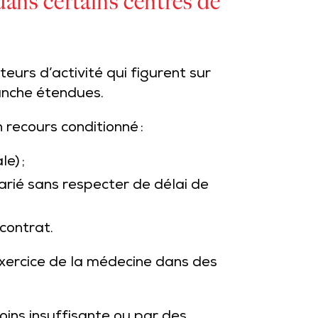
ans certains centres de
urs d’activité qui figurent sur
ranche étendues.
 recours conditionné :
e) ;
rié sans respecter de délai de
contrat.
exercice de la médecine dans des
soins insuffisante ou par des