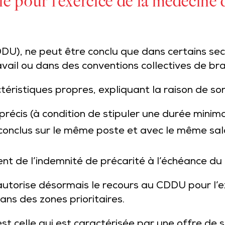
 pour l’exercice de la médecine d
), ne peut être conclu que dans certains secte
avail ou dans des conventions collectives de b
ristiques propres, expliquant la raison de son
précis (à condition de stipuler une durée minimal
onclus sur le même poste et avec le même sala
ent de l’indemnité de précarité à l’échéance du 
 autorise désormais le recours au CDDU pour l’
ans des zones prioritaires.
st celle qui est caractérisée par une offre de 