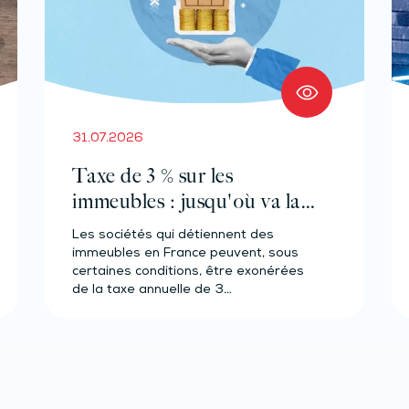
31.07.2026
Taxe de 3 % sur les
immeubles : jusqu'où va la
tolérance de
Les sociétés qui détiennent des
l'administration ?
immeubles en France peuvent, sous
certaines conditions, être exonérées
de la taxe annuelle de 3…