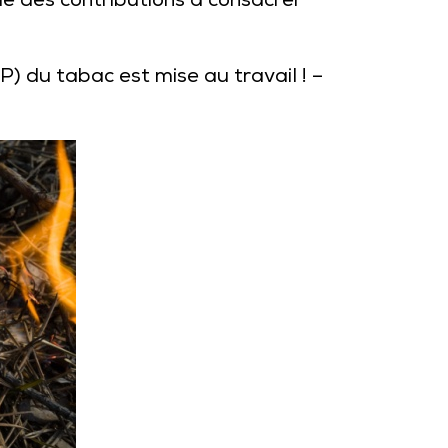
le des contributions à consacrer
P) du tabac est mise au travail !
–