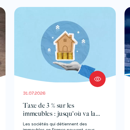
31.07.2026
Taxe de 3 % sur les
immeubles : jusqu'où va la
tolérance de
Les sociétés qui détiennent des
l'administration ?