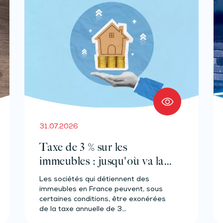
31.07.2026
Taxe de 3 % sur les
immeubles : jusqu'où va la
tolérance de
Les sociétés qui détiennent des
l'administration ?
immeubles en France peuvent, sous
certaines conditions, être exonérées
de la taxe annuelle de 3…