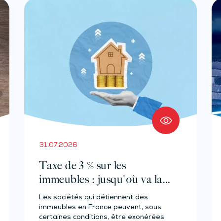
31.07.2026
Taxe de 3 % sur les
immeubles : jusqu'où va la
tolérance de
Les sociétés qui détiennent des
l'administration ?
immeubles en France peuvent, sous
certaines conditions, être exonérées