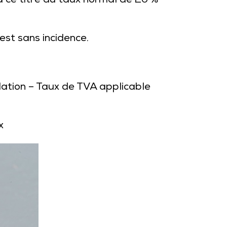
à ce titre du taux normal de 20 %
est sans incidence.
idation – Taux de TVA applicable
x