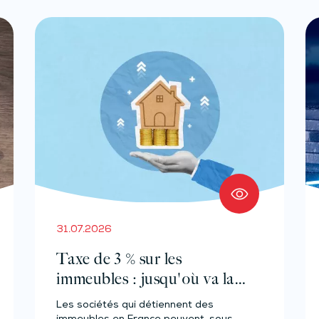
31.07.2026
Taxe de 3 % sur les
immeubles : jusqu'où va la
tolérance de
Les sociétés qui détiennent des
l'administration ?