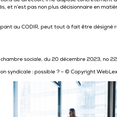
ions de direction, il ne dispose concrètement d
s, et n’est pas non plus décisionnaire en mati
icipant au CODIR, peut tout à fait être désigné 
n, chambre sociale, du 20 décembre 2023, no 
on syndicale : possible ?
– © Copyright WebLe