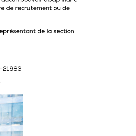
’aucun pouvoir disciplinaire
ère de recrutement ou de
représentant de la section
22-21983
x