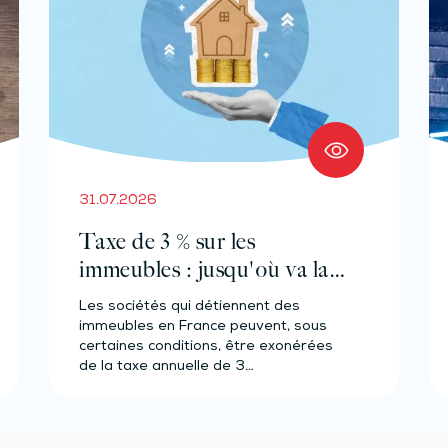
31.07.2026
Taxe de 3 % sur les
immeubles : jusqu'où va la
tolérance de
Les sociétés qui détiennent des
l'administration ?
immeubles en France peuvent, sous
certaines conditions, être exonérées
de la taxe annuelle de 3…