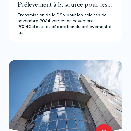
Prélèvement à la source pour les
salariés et assimilés (effectif d’au
Transmission de la DSN pour les salaires de
moins 50 salariés)
novembre 2024 versés en novembre
2024Collecte et déclaration du prélèvement à
la…