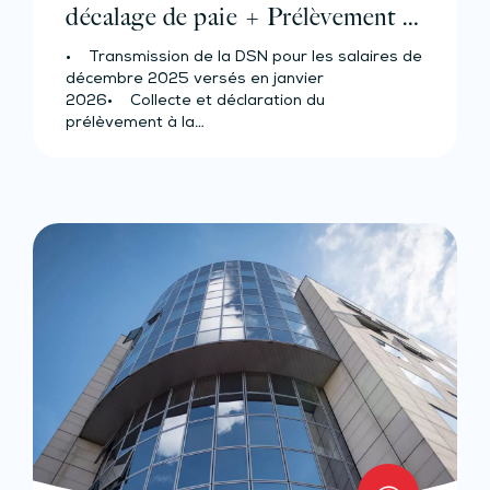
décalage de paie + Prélèvement à
la source pour les salariés et
• Transmission de la DSN pour les salaires de
assimilés (effectif d’au moins 50
décembre 2025 versés en janvier
salariés)
2026• Collecte et déclaration du
prélèvement à la…