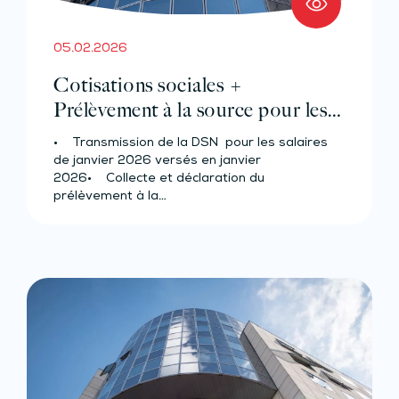
05.02.2026
Cotisations sociales +
Prélèvement à la source pour les
salariés et assimilés (effectif d’au
• Transmission de la DSN pour les salaires
moins 50 salariés)
de janvier 2026 versés en janvier
2026• Collecte et déclaration du
prélèvement à la…