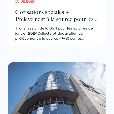
15.02.2024
Cotisations sociales +
Prélèvement à la source pour les
salariés et assimilés (effectif de 11 à
Transmission de la DSN pour les salaires de
49 salariés au plus)
janvier 2024Collecte et déclaration du
prélèvement à la source (PAS) sur les…