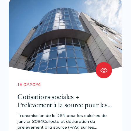
15.02.2024
Cotisations sociales +
Prélèvement à la source pour les
salariés et assimilés (effectif de 10
Transmission de la DSN pour les salaires de
salariés au plus)
janvier 2024Collecte et déclaration du
prélèvement à la source (PAS) sur les…