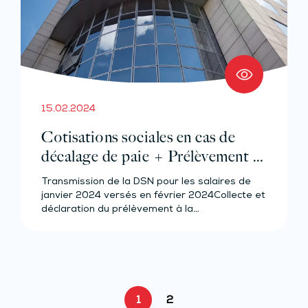
15.02.2024
Cotisations sociales en cas de
décalage de paie + Prélèvement à
la source pour les salariés et
Transmission de la DSN pour les salaires de
assimilés (effectif d’au moins 50
janvier 2024 versés en février 2024Collecte et
salariés)
déclaration du prélèvement à la…
1
2