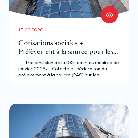
15.02.2026
Cotisations sociales +
Prélèvement à la source pour les
salariés et assimilés (effectif de 11 à
• Transmission de la DSN pour les salaires de
49 salariés au plus)
janvier 2026• Collecte et déclaration du
prélèvement à la source (PAS) sur les…