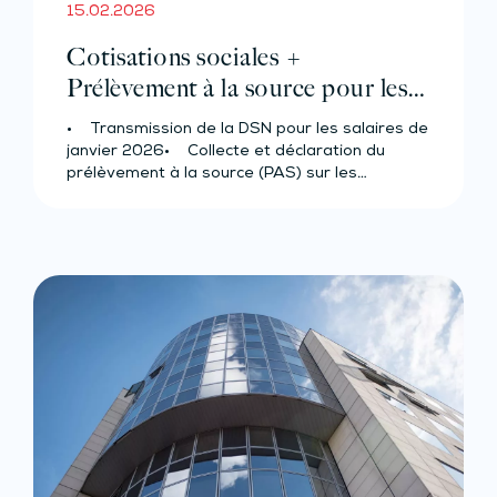
15.02.2026
Cotisations sociales +
Prélèvement à la source pour les
salariés et assimilés (effectif de 10
• Transmission de la DSN pour les salaires de
salariés au plus)
janvier 2026• Collecte et déclaration du
prélèvement à la source (PAS) sur les…