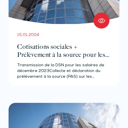
15.01.2024
Cotisations sociales +
Prélèvement à la source pour les
salariés et assimilés (effectif de 10
Transmission de la DSN pour les salaires de
salariés au plus)
décembre 2023Collecte et déclaration du
prélèvement à la source (PAS) sur les…