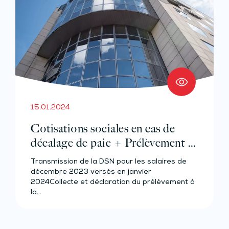
15.01.2024
Cotisations sociales en cas de
décalage de paie + Prélèvement à
la source pour les salariés et
Transmission de la DSN pour les salaires de
assimilés (effectif d’au moins 50
décembre 2023 versés en janvier
salariés)
2024Collecte et déclaration du prélèvement à
la…