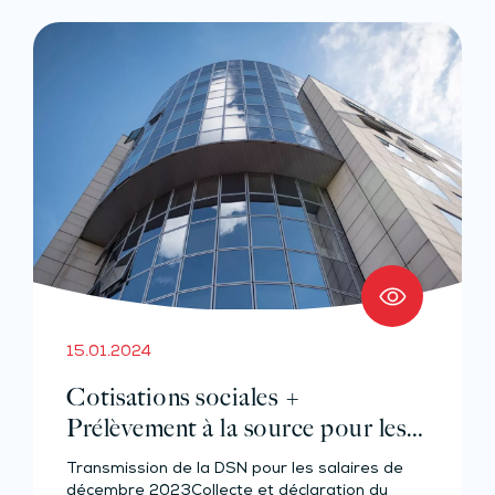
15.01.2024
Cotisations sociales +
Prélèvement à la source pour les
salariés et assimilés (effectif de 11 à
Transmission de la DSN pour les salaires de
49 salariés)
décembre 2023Collecte et déclaration du