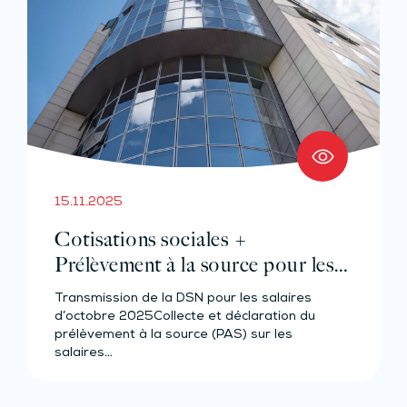
15.11.2025
Cotisations sociales +
Prélèvement à la source pour les
salariés et assimilés (effectif de 11 à
Transmission de la DSN pour les salaires
49 salariés)
d’octobre 2025Collecte et déclaration du
prélèvement à la source (PAS) sur les
salaires…