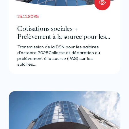
15.11.2025
Cotisations sociales +
Prélèvement à la source pour les
salariés et assimilés (effectif de 10
Transmission de la DSN pour les salaires
salariés au plus)
d’octobre 2025Collecte et déclaration du
prélèvement à la source (PAS) sur les
salaires…