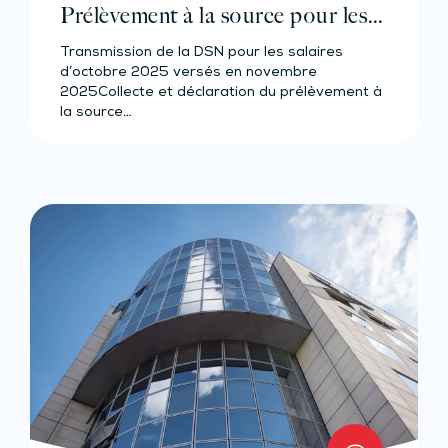
Prélèvement à la source pour les
salariés et assimilés (effectif d’au
Transmission de la DSN pour les salaires
moins 50 salariés)
d’octobre 2025 versés en novembre
2025Collecte et déclaration du prélèvement à
la source…