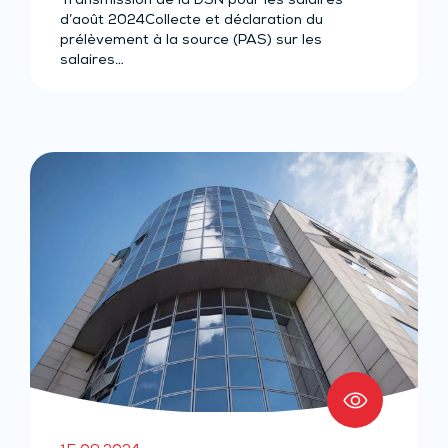
Transmission de la DSN pour les salaires
salariés au plus)
d’août 2024Collecte et déclaration du
prélèvement à la source (PAS) sur les
salaires…