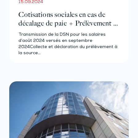
15.09.2024
Cotisations sociales en cas de
décalage de paie + Prélèvement à
la source des salariés et assimilés
Transmission de la DSN pour les salaires
(effectif d’au moins 50 salariés)
d’août 2024 versés en septembre
2024Collecte et déclaration du prélèvement à
la source…