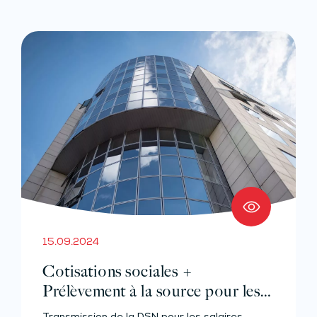
15.09.2024
Cotisations sociales +
Prélèvement à la source pour les
salariés et assimilés (effectif de 10