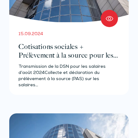
15.09.2024
Cotisations sociales +
Prélèvement à la source pour les
salariés et assimilés (effectif de 11 à
Transmission de la DSN pour les salaires
49 salariés)
d’août 2024Collecte et déclaration du
prélèvement à la source (PAS) sur les
salaires…