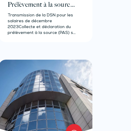
Prélèvement à la source
pour les salariés et
Transmission de la DSN pour les
assimilés (effectif de 11 à
salaires de décembre
49 salariés)
2023Collecte et déclaration du
prélèvement à la source (PAS) sur
les…