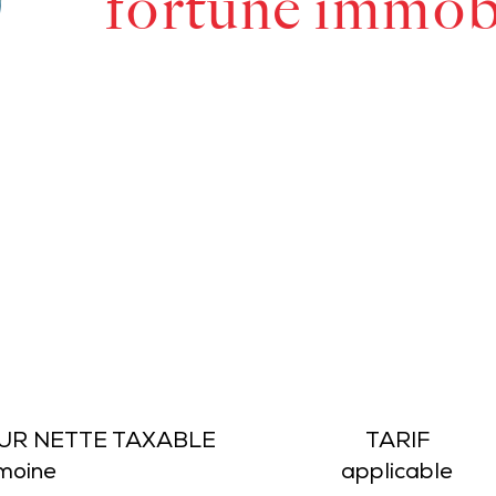
fortune immobi
EUR NETTE TAXABLE
TARIF
moine
applicable