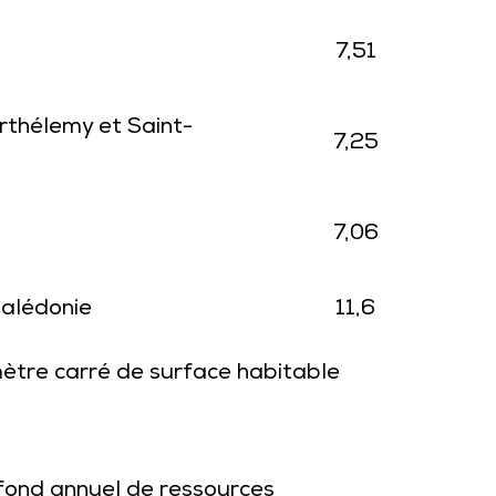
7,51
rthélemy et Saint-
7,25
7,06
Calédonie
11,6
ètre carré de surface habitable
fond annuel de ressources