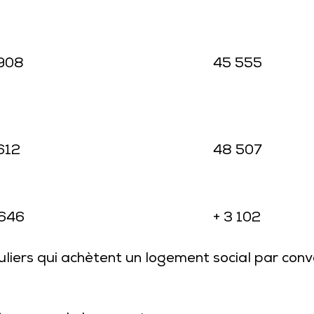
908
45 555
612
48 507
 646
+ 3 102
uliers qui achètent un logement social par conv