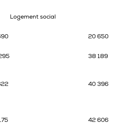
Logement social
690
20 650
295
38 189
622
40 396
175
42 606