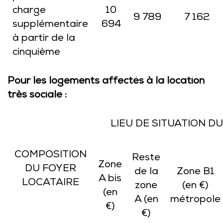
charge
10
9 789
7 162
supplémentaire
694
à partir de la
cinquième
Pour les logements affectés à la location
très sociale :
LIEU DE SITUATION 
COMPOSITION
Reste
Zone
DU FOYER
de la
Zone B1
A bis
LOCATAIRE
zone
(en €)
(en
A (en
métropole
€)
€)