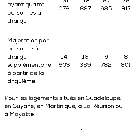
131
119
87
78
ayant quatre
078
897
685
91
personnes à
charge
Majoration par
personne à
charge
14
13
9
8
supplémentaire
603
369
782
80
à partir de la
cinquième
Pour les logements situés en Guadeloupe,
en Guyane, en Martinique, à La Réunion ou
à Mayotte :