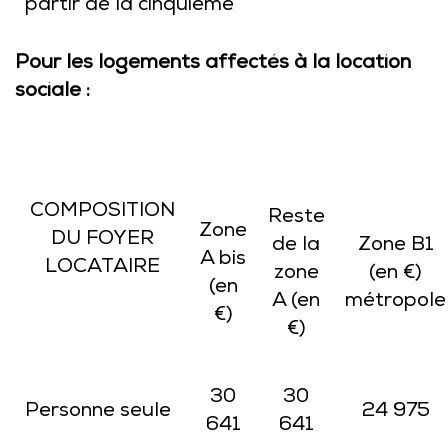
partir de la cinquième
Pour les logements affectés à la location
sociale :
COMPOSITION
Reste
Zone
DU FOYER
de la
Zone B1
A bis
LOCATAIRE
zone
(en €)
(en
A (en
métropole
€)
€)
30
30
Personne seule
24 975
641
641