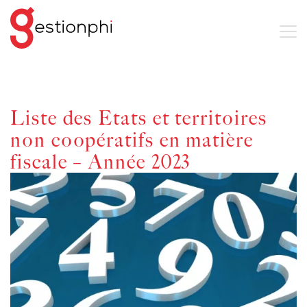
Liste des Etats et territoires
non coopératifs en matière
fiscale – Année 2023