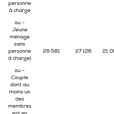
personne
à charge
ou –
Jeune
ménage
sans
personne
29 581
27 126
21 0
à charge)
ou –
Couple
dont au
moins un
des
membres
est en