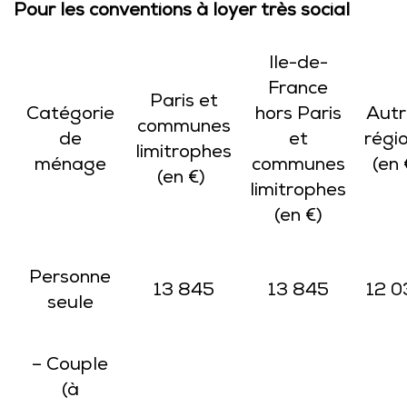
Pour les conventions à loyer très social
Ile-de-
France
Paris et
Catégorie
hors Paris
Autr
communes
de
et
régi
limitrophes
ménage
communes
(en 
(en €)
limitrophes
(en €)
Personne
13 845
13 845
12 0
seule
– Couple
(à