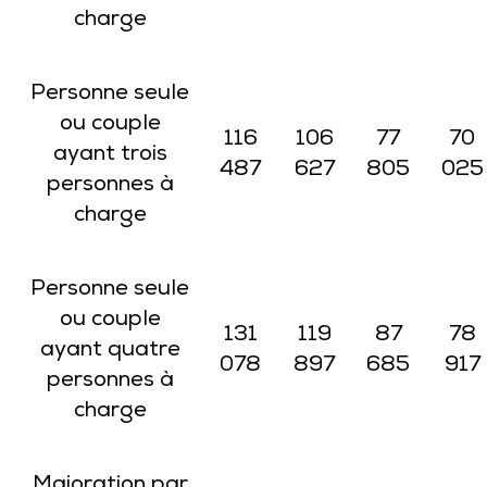
charge
Personne seule
ou couple
116
106
77
70
ayant trois
487
627
805
025
personnes à
charge
Personne seule
ou couple
131
119
87
78
ayant quatre
078
897
685
917
personnes à
charge
Majoration par