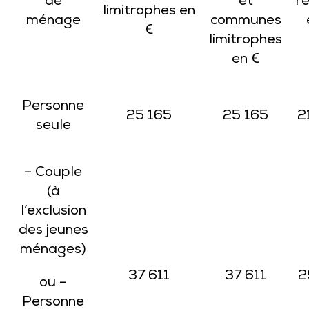
de
et
r
limitrophes en
ménage
communes
€
limitrophes
en €
Personne
25 165
25 165
2
seule
– Couple
(à
l’exclusion
des jeunes
ménages)
37 611
37 611
2
ou –
Personne