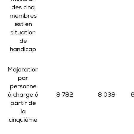
des cinq
membres
est en
situation
de
handicap
Majoration
par
personne
à charge à
8 782
8 038
6
partir de
la
cinquième