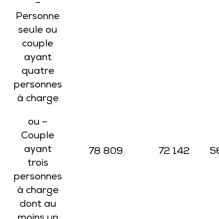
–
Personne
seule ou
couple
ayant
quatre
personnes
à charge
ou –
Couple
ayant
78 809
72 142
5
trois
personnes
à charge
dont au
moins un