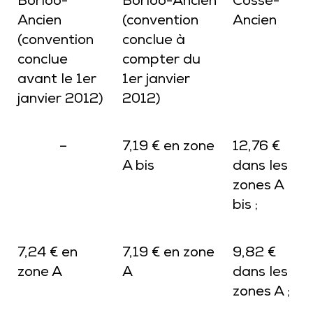
Borloo-
Borloo-Ancien
Cosse-
Ancien
(convention
Ancien
(convention
conclue à
conclue
compter du
avant le 1er
1er janvier
janvier 2012)
2012)
–
7,19 € en zone
12,76 €
A bis
dans les
zones A
bis ;
7,24 € en
7,19 € en zone
9,82 €
zone A
A
dans les
zones A ;