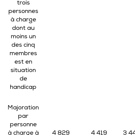
trois
personnes
à charge
dont au
moins un
des cinq
membres
est en
situation
de
handicap
Majoration
par
personne
à charge à
4 829
4 419
3 4