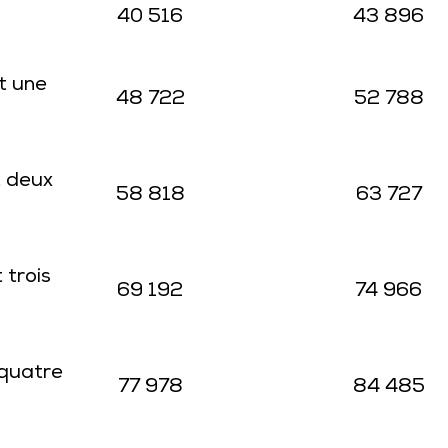
40 516
43 896
t une
48 722
52 788
t deux
58 818
63 727
 trois
69 192
74 966
 quatre
77 978
84 485