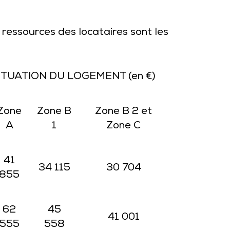
 ressources des locataires sont les
SITUATION DU LOGEMENT (en €)
Zone
Zone B
Zone B 2 et
A
1
Zone C
41
34 115
30 704
855
62
45
41 001
555
558