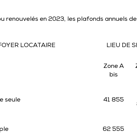
ou renouvelés en 2023, les plafonds annuels de
FOYER LOCATAIRE
LIEU DE 
Zone A
bis
e seule
41 855
ple
62 555