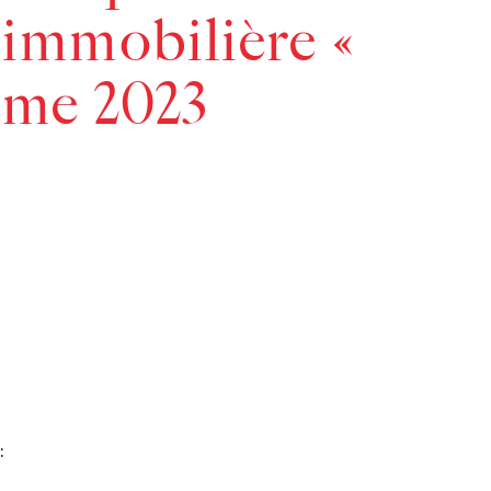
 immobilière «
ème 2023
: