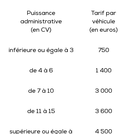
Puissance
Tarif par
administrative
véhicule
(en CV)
(en euros)
inférieure ou égale à 3
750
de 4 à 6
1 400
de 7 à 10
3 000
de 11 à 15
3 600
supérieure ou égale à
4 500